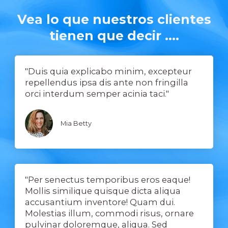
Vea lo que nuestros clientes
tienen que decir ....
"Duis quia explicabo minim, excepteur
repellendus ipsa dis ante non fringilla
orci interdum semper acinia taci."
Mia Betty
"Per senectus temporibus eros eaque!
Mollis similique quisque dicta aliqua
accusantium inventore! Quam dui.
Molestias illum, commodi risus, ornare
pulvinar doloremque, aliqua. Sed